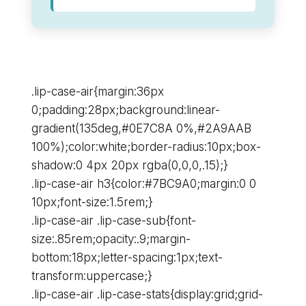
.lip-case-air{margin:36px
0;padding:28px;background:linear-
gradient(135deg,#0E7C8A 0%,#2A9AAB
100%);color:white;border-radius:10px;box-
shadow:0 4px 20px rgba(0,0,0,.15);}
.lip-case-air h3{color:#7BC9A0;margin:0 0
10px;font-size:1.5rem;}
.lip-case-air .lip-case-sub{font-
size:.85rem;opacity:.9;margin-
bottom:18px;letter-spacing:1px;text-
transform:uppercase;}
.lip-case-air .lip-case-stats{display:grid;grid-