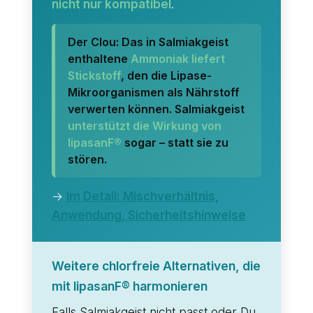
nicht nur kompatibel
.
Der Clou: Das in Salmiakgeist
enthaltene
Ammoniak liefert
Stickstoff
, den die Lipase-
Mikroorganismen als Nährstoff
verwerten können. Salmiakgeist
unterstützt die Wirkung von
lipasanF®
sogar – statt sie zu
stören.
→
Im Detail: Mischverhältnis,
Anwendung, Sicherheitshinweise
Weitere chlorfreie Alternativen, die
mit lipasanF® harmonieren
Falls Salmiakgeist nicht passt oder Du