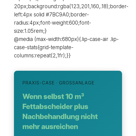
20px;background:rgba(123,201,160,.18);border-
left:4px solid #7BC9A0;border-
radius:4px;font-weight:600;font-
size:1.05rem;}
@media (max-width:680px){.lip-case-air .lip-
case-stats{grid-template-
columns:repeat(2,1fr);}}
PRAXIS-CASE · GROSSANLAGE
Wenn selbst 10 m³
Fettabscheider plus
Nachbehandlung nicht
mehr ausreichen