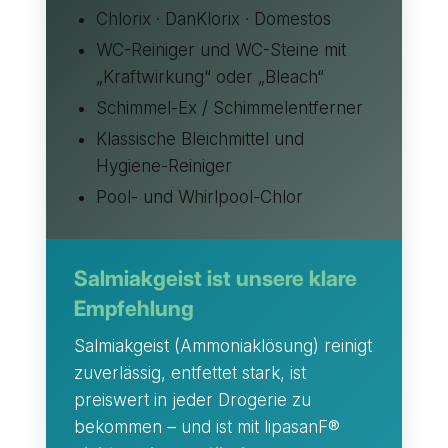
Chlorix · DanKlorix · Domestos
WC-Reiniger und WC-Steine mit
„Kraftwirkung“ oder „Bleach“
Schimmel-Ex / Schimmelentferner
Klassische Bleichmittel und
Hygiene-Reiniger
Pool- und Whirlpool-Chlor
Salmiakgeist ist unsere klare
Empfehlung
Salmiakgeist (Ammoniaklösung) reinigt
zuverlässig, entfettet stark, ist
preiswert in jeder Drogerie zu
bekommen – und ist mit lipasanF®