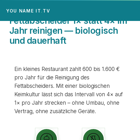
YOU NAME IT
.
TV
Picture Perfect
Fettabscheider 1× statt 4× im
Jahr reinigen — biologisch
NormProof
und dauerhaft
No Barrier
Ein kleines Restaurant zahlt 600 bis 1.600 €
Referenzen
pro Jahr für die Reinigung des
Fettabscheiders. Mit einer biologischen
Apps
Keimkultur lässt sich das Intervall von 4× auf
1× pro Jahr strecken – ohne Umbau, ohne
Kontakt
Vertrag, ohne zusätzliche Geräte.