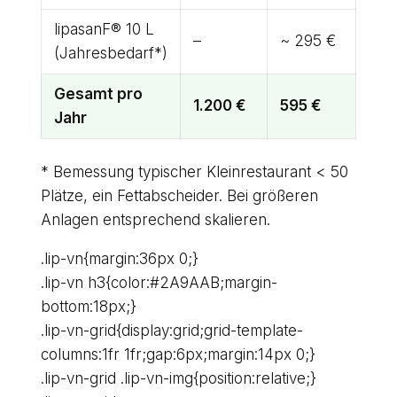
lipasanF® 10 L
–
~ 295 €
(Jahresbedarf*)
Gesamt pro
1.200 €
595 €
Jahr
* Bemessung typischer Kleinrestaurant < 50
Plätze, ein Fettabscheider. Bei größeren
Anlagen entsprechend skalieren.
.lip-vn{margin:36px 0;}
.lip-vn h3{color:#2A9AAB;margin-
bottom:18px;}
.lip-vn-grid{display:grid;grid-template-
columns:1fr 1fr;gap:6px;margin:14px 0;}
.lip-vn-grid .lip-vn-img{position:relative;}