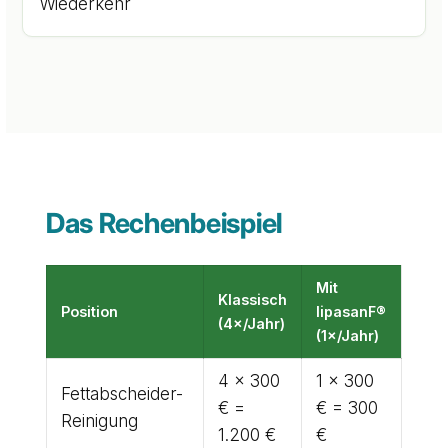
Wiederkehr
Das Rechenbeispiel
Mit
Klassisch
Position
lipasanF®
(4×/Jahr)
(1×/Jahr)
4 × 300
1 × 300
Fettabscheider-
€ =
€ = 300
Reinigung
1.200 €
€