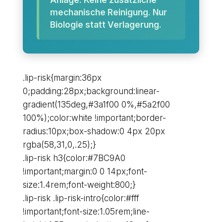
mechanische Reinigung. Nur
Biologie statt Verlagerung.
.lip-risk{margin:36px
0;padding:28px;background:linear-
gradient(135deg,#3a1f00 0%,#5a2f00
100%);color:white !important;border-
radius:10px;box-shadow:0 4px 20px
rgba(58,31,0,.25);}
.lip-risk h3{color:#7BC9A0
!important;margin:0 0 14px;font-
size:1.4rem;font-weight:800;}
.lip-risk .lip-risk-intro{color:#fff
!important;font-size:1.05rem;line-