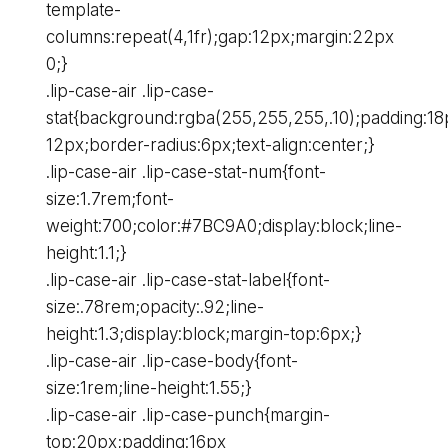
template-
columns:repeat(4,1fr);gap:12px;margin:22px
0;}
.lip-case-air .lip-case-
stat{background:rgba(255,255,255,.10);padding:18
12px;border-radius:6px;text-align:center;}
.lip-case-air .lip-case-stat-num{font-
size:1.7rem;font-
weight:700;color:#7BC9A0;display:block;line-
height:1.1;}
.lip-case-air .lip-case-stat-label{font-
size:.78rem;opacity:.92;line-
height:1.3;display:block;margin-top:6px;}
.lip-case-air .lip-case-body{font-
size:1rem;line-height:1.55;}
.lip-case-air .lip-case-punch{margin-
top:20px;padding:16px