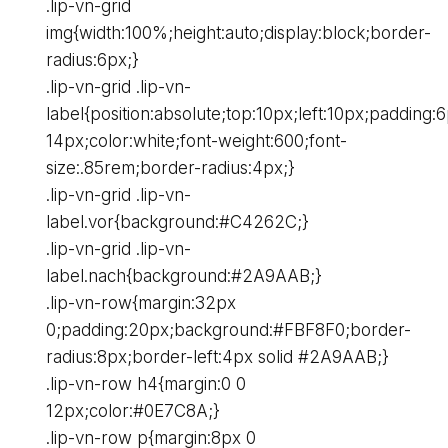
.lip-vn-grid
img{width:100%;height:auto;display:block;border-
radius:6px;}
.lip-vn-grid .lip-vn-
label{position:absolute;top:10px;left:10px;padding:
14px;color:white;font-weight:600;font-
size:.85rem;border-radius:4px;}
.lip-vn-grid .lip-vn-
label.vor{background:#C4262C;}
.lip-vn-grid .lip-vn-
label.nach{background:#2A9AAB;}
.lip-vn-row{margin:32px
0;padding:20px;background:#FBF8F0;border-
radius:8px;border-left:4px solid #2A9AAB;}
.lip-vn-row h4{margin:0 0
12px;color:#0E7C8A;}
.lip-vn-row p{margin:8px 0