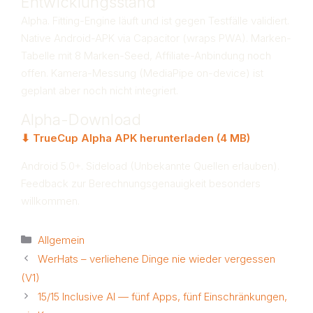
Entwicklungsstand
Alpha. Fitting-Engine läuft und ist gegen Testfälle validiert.
Native Android-APK via Capacitor (wraps PWA). Marken-
Tabelle mit 8 Marken-Seed, Affiliate-Anbindung noch
offen. Kamera-Messung (MediaPipe on-device) ist
geplant aber noch nicht integriert.
Alpha-Download
⬇ TrueCup Alpha APK herunterladen (4 MB)
Android 5.0+. Sideload (Unbekannte Quellen erlauben).
Feedback zur Berechnungsgenauigkeit besonders
willkommen.
Kategorien
Allgemein
WerHats – verliehene Dinge nie wieder vergessen
(V1)
15/15 Inclusive AI — fünf Apps, fünf Einschränkungen,