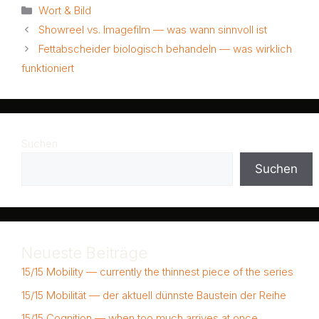
Kategorien
Wort & Bild
Showreel vs. Imagefilm — was wann sinnvoll ist
Fettabscheider biologisch behandeln — was wirklich
funktioniert
Suchen
Suchen
Neueste Beiträge
15/15 Mobility — currently the thinnest piece of the series
15/15 Mobilität — der aktuell dünnste Baustein der Reihe
15/15 Cognition — when too much arrives at once