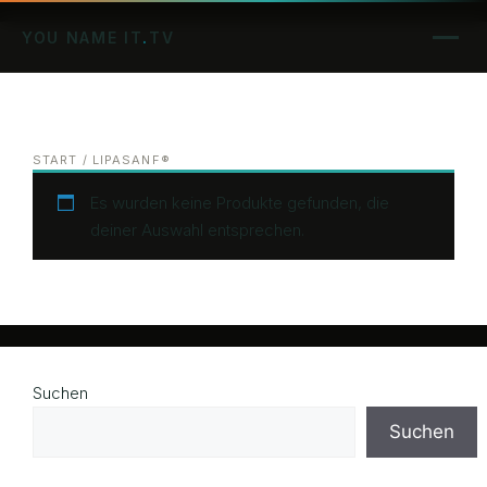
YOU NAME IT
.
TV
Picture Perfect
NormProof
START
/ LIPASANF®
No Barrier
Es wurden keine Produkte gefunden, die
deiner Auswahl entsprechen.
Referenzen
Apps
Kontakt
Suchen
Suchen