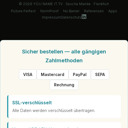
© 2026 YOU NAME IT.TV · Sascha Manke · Frankfurt
Picture Perfect
NormProof
No Barrier
Referenzen
Apps
Impressum
Datenschutz
Sicher bestellen — alle gängigen
Zahlmethoden
VISA
Mastercard
PayPal
SEPA
Rechnung
SSL-verschlüsselt
Alle Daten werden verschlüsselt übertragen.