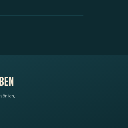
aben
sönlich,