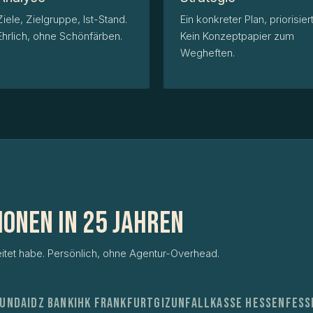
Ziele, Zielgruppe, Ist-Stand.
Ein konkreter Plan, priorisiert
Ehrlich, ohne Schönfärben.
Kein Konzeptpapier zum
Wegheften.
ionen in 25 Jahren
itet habe. Persönlich, ohne Agentur-Overhead.
undai
DZ Bank
IHK Frankfurt
GIZ
Unfallkasse Hessen
FES
S