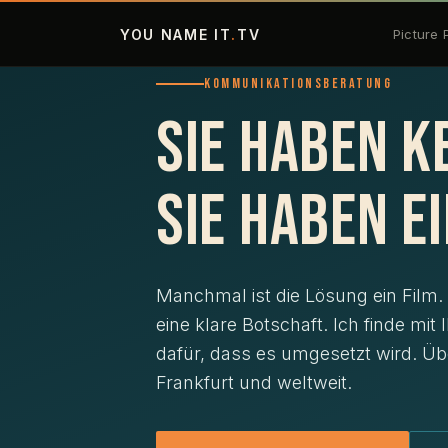
Picture Perfect
YOU NAME IT
.
TV
Picture 
NormProof
KOMMUNIKATIONSBERATUNG
Sie haben k
No Barrier
Sie haben 
Referenzen
Apps
Manchmal ist die Lösung ein Film. O
eine klare Botschaft. Ich finde mit
Kontakt
dafür, dass es umgesetzt wird. Üb
Frankfurt und weltweit.