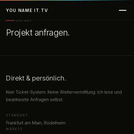
Picture Perfect
YOU NAME IT
.
TV
KONTAKT
NormProof
Projekt anfragen.
No Barrier
Referenzen
Direkt & persönlich.
Apps
Kein Ticket-System. Keine Weitervermittlung. Ich lese und
Kontakt
beantworte Anfragen selbst.
STANDORT
Frankfurt am Main, Rödelheim
MÄRKTE